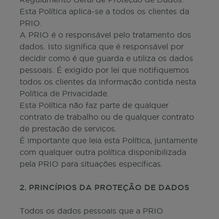
Artigos
Esta Política aplica-se a todos os clientes da
PRIO.
A PRIO é o responsável pelo tratamento dos
PRIO
dados. Isto significa que é responsável por
decidir como é que guarda e utiliza os dados
QUEREMOS SER LÍDERES NA
pessoais. É exigido por lei que notifiquemos
TRANSIÇÃO ENERGÉTICA ACESSÍVEL
todos os clientes da informação contida nesta
Política de Privacidade.
Ver website prio.pt
Esta Política não faz parte de qualquer
contrato de trabalho ou de qualquer contrato
Simulador
de prestação de serviços.
É importante que leia esta Política, juntamente
com qualquer outra política disponibilizada
Consultadoria
pela PRIO para situações específicas.
Política de Privacidade
2. PRINCÍPIOS DA PROTEÇÃO DE DADOS
Todos os dados pessoais que a PRIO
Contacto