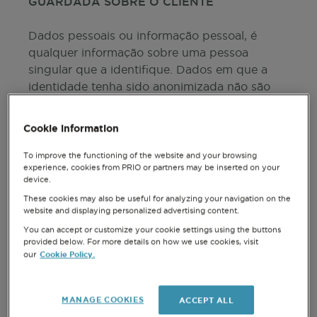
GUARDADA SOBRE O CLIENTE
Dados pessoais ou informação pessoal, é
qualquer informação sobre uma pessoa
singular que a identifique. Dados em que a
identidade tenha sido anonimizada não são
considerados dados pessoais.
Existem "categorias especiais" mais sensíveis
Cookie information
que requerem um nível superior de proteção.
A PRIO recolhe, armazena e trata as seguintes
To improve the functioning of the website and your browsing
experience, cookies from PRIO or partners may be inserted on your
categorias de informação pessoal:
device.
These cookies may also be useful for analyzing your navigation on the
Informações pessoais tais como nome,
website and displaying personalized advertising content.
morada, telemóvel, e-mail, data de
You can accept or customize your cookie settings using the buttons
nascimento e género;
provided below. For more details on how we use cookies, visit
Número de Identificação Fiscal (NIF)
Cookie Policy.
our
Localização Geográfica
Histórico de consumos – Os dados de
MANAGE COOKIES
ACCEPT ALL
consumo são utilizados pela PRIO apenas