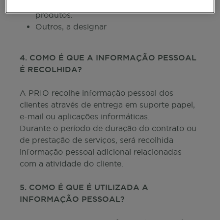
para melhorar a prestação de serviços e
produtos.
Outros, a designar
4. COMO É QUE A INFORMAÇÃO PESSOAL
É RECOLHIDA?
A PRIO recolhe informação pessoal dos
clientes através de entrega em suporte papel,
e-mail ou aplicações informáticas.
Durante o período de duração do contrato ou
de prestação de serviços, será recolhida
informação pessoal adicional relacionadas
com a atividade do cliente.
5. COMO É QUE É UTILIZADA A
INFORMAÇÃO PESSOAL?