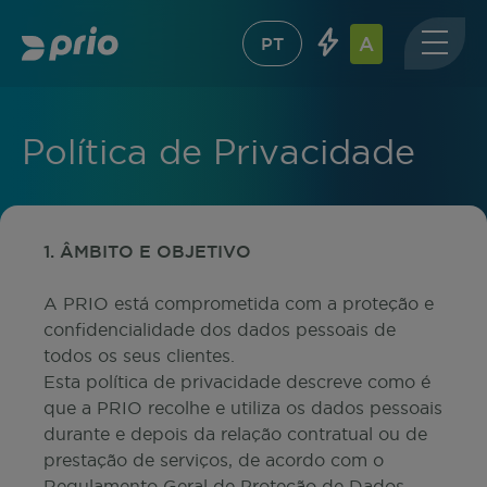
A
PT
PT
EN
Home
Dark Mode
Política de Privacidade
Dark mode
economiza energia em
dispositivos com tela
OLED
e
AMOLED
devido à redução do
consumo de pixels brancos.
A nossa missão
Redução de animações
relaciona redução de animações e
poupança de energia pela
1. ÂMBITO E OBJETIVO
CPU
em 150
caracters.
Produtos
A PRIO está comprometida com a proteção e
confidencialidade dos dados pessoais de
Projetos
todos os seus clientes.
CPU
0
%
Esta política de privacidade descreve como é
GPU
0
%
que a PRIO recolhe e utiliza os dados pessoais
Parcerias
durante e depois da relação contratual ou de
prestação de serviços, de acordo com o
Regulamento Geral de Proteção de Dados.