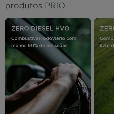
produtos PRIO
ZERO DIESEL HVO
ZER
Combustível rodoviário com
Combu
menos 90% de emissões
livre 